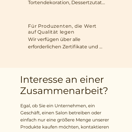
Tortendekoration, Dessertzutat 
für zwischendurch oder für 
oder für gesunde Müsliriegel. Ihr 
einen kurzen Moment im Büro.
intensives Aroma, ihr 
ansprechendes Aussehen und 
Für Produzenten, die Wert
auf Qualität legen
ihre natürliche Süße machen 
Wir verfügen über alle 
unsere Früchte unverzichtbar in 
erforderlichen Zertifikate und 
jeder Küche, die Wert auf 
garantieren die Einhaltung 
Qualität und 
internationaler Standards. Wir 
außergewöhnlichen 
bieten eine große Auswahl an 
Geschmack legt.
Produktformen – von ganzen 
Interesse an einer
Früchten über Scheiben bis hin 
Zusammenarbeit?
zu fein gehackten Zutaten – 
ganz nach Ihren Wünschen.
Egal, ob Sie ein Unternehmen, ein
Geschäft, einen Salon betreiben oder
einfach nur eine größere Menge unserer
Produkte kaufen möchten, kontaktieren