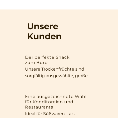
Unsere
Kunden
Der perfekte Snack
zum Büro
Unsere Trockenfrüchte sind 
sorgfältig ausgewählte, große 
und aromatische Exemplare, die 
sowohl durch ihr Aussehen als 
auch durch ihre Qualität 
Eine ausgezeichnete Wahl
für Konditoreien und
überzeugen. Dank ihrer Größe 
Restaurants
und ihres intensiven Duftes 
Ideal für Süßwaren – als 
eignen sie sich perfekt als Snack 