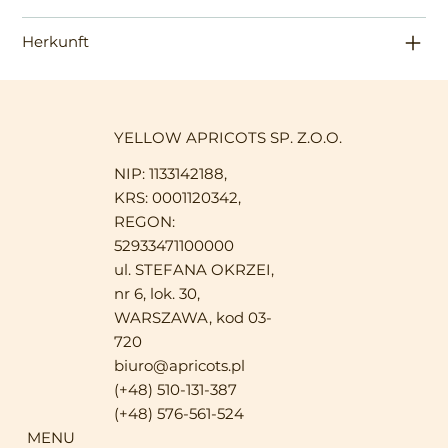
Herkunft
YELLOW APRICOTS SP. Z.O.O.
NIP: 1133142188,
KRS: 0001120342,
REGON:
52933471100000
ul. STEFANA OKRZEI,
nr 6, lok. 30,
WARSZAWA, kod 03-
720
biuro@apricots.pl
(+48) 510-131-387
(+48) 576-561-524
MENU