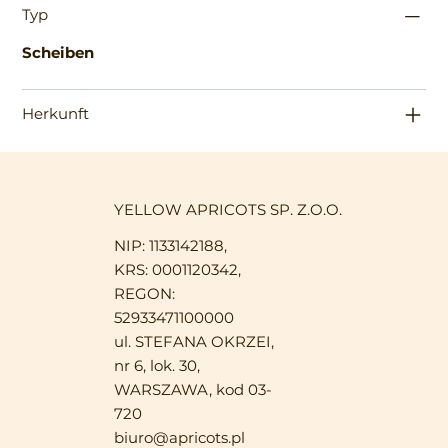
Typ
Scheiben
Herkunft
YELLOW APRICOTS SP. Z.O.O.
NIP: 1133142188,
KRS: 0001120342,
REGON:
52933471100000
ul. STEFANA OKRZEI,
nr 6, lok. 30,
WARSZAWA, kod 03-
720
biuro@apricots.pl