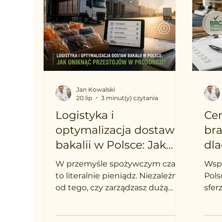
Jan Kowalski
20 lip
3 minut(y) czytania
Logistyka i
Cer
optymalizacja dostaw
bra
bakalii w Polsce: Jak
dla
uniknąć przestojów w
są 
W przemyśle spożywczym czas
Wsp
produkcji?
Tw
to literalnie pieniądz. Niezależnie
Pols
od tego, czy zarządzasz dużą
sfer
piekarnią przemysłową,
suro
zakładem cukierniczym czy linią
prod