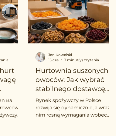
Jan Kowalski
tania
15 cze
3 minut(y) czytania
hurt –
Hurtownia suszonych
uwagę
owoców: Jak wybrać
stabilnego dostawcę
lu?
B2B?
en из
Rynek spożywczy w Polsce
surowców w
rozwija się dynamicznie, a wraz z
ożywczym.
nim rosną wymagania wobec
wypieków,
jakości surowców. Dla
 musli,
producentów żywności, cukierni,