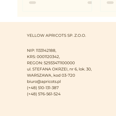
pakowania musli, Twój
oraz
harmonogram produkcyjny
part
opiera się na precyzji. Nawet
mag
kilkugodzinne opóźnienie w
się 
dostawie kluczowego surowca
smak
może sparaliżować pracę całego
nie
YELLOW APRICOTS SP. Z.O.O.
zakładu, wygenerować ogromne
Kont
koszty przestoju i narazić firmę
Sani
na kary umowne ze strony sieci
wew
NIP: 1133142188,
handlowych.
wym
KRS: 0001120342,
zak
REGON: 52933471100000
iden
ul. STEFANA OKRZEI, nr 6, lok. 30,
(tra
WARSZAWA, kod 03-720
biuro@apricots.pl
(+48) 510-131-387
(+48) 576-561-524