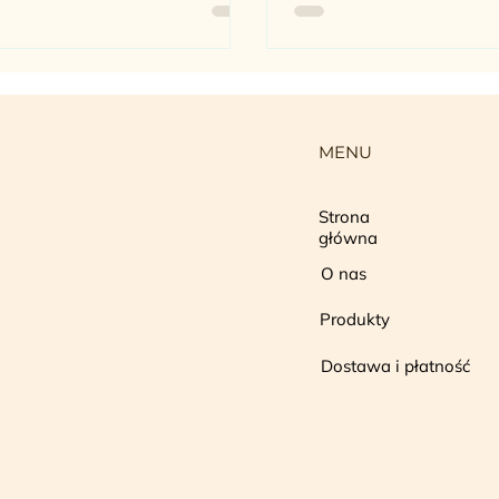
 sektora HoReCa, każda
dań gotowych oraz na 
ia towaru wjeżdżająca na
sklepowe jako zdrowe 
azyn musi charakteryzować
nie tylko doskonałym
iem, ale przede wszystkim
naganną dokumentacją.
MENU
role Państwowej Inspekcji
tarnej (Sanepid) oraz
nętrzne audyty jakościowe
Strona
główna
agają od menedżerów ds.
upów pełnej
O nas
tyfikowalności produktu
Produkty
ceability). Dlaczego
Dostawa i płatność