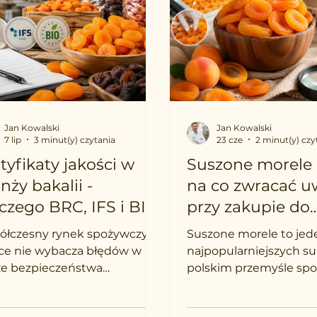
Jan Kowalski
Jan Kowalski
7 lip
3 minut(y) czytania
23 cze
2 minut(y) czy
tyfikaty jakości w
Suszone morele 
nży bakalii -
na co zwracać 
czego BRC, IFS i BIO
przy zakupie do
kluczowe dla
produkcji i hand
ółczesny rynek spożywczy w
Suszone morele to jed
ojego biznesu?
ce nie wybacza błędów w
najpopularniejszych 
ze bezpieczeństwa
polskim przemyśle sp
wców. Dla zakładów
Trafiają do masowych 
ukcyjnych, sieci handlowych
batonów proteinowych,