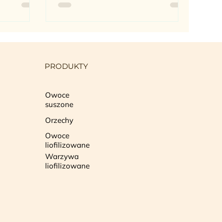
półki
piekarni oraz sieci handlowych,
przekąski.
ciągłość procesów biznesowych
zależy od jednego kluczowego
czynnika – stabilnego partnera
logistycznego
PRODUKTY
Owoce
suszone
Orzechy
Owoce
liofilizowane
Warzywa
liofilizowane