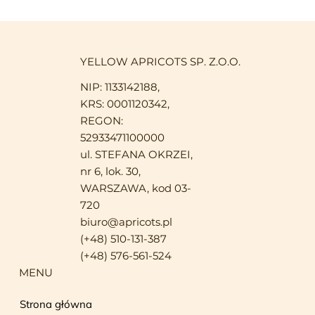
YELLOW APRICOTS SP. Z.O.O.
NIP: 1133142188,
KRS: 0001120342,
REGON:
52933471100000
ul. STEFANA OKRZEI,
nr 6, lok. 30,
WARSZAWA, kod 03-
720
biuro@apricots.pl
(+48) 510-131-387
(+48) 576-561-524
MENU
Strona główna