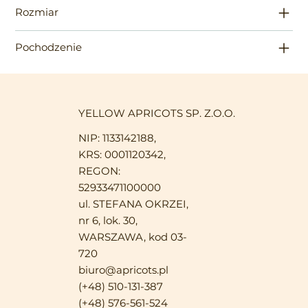
Rozmiar
Pochodzenie
YELLOW APRICOTS SP. Z.O.O.
NIP: 1133142188,
KRS: 0001120342,
REGON:
52933471100000
ul. STEFANA OKRZEI,
nr 6, lok. 30,
WARSZAWA, kod 03-
720
biuro@apricots.pl
(+48) 510-131-387
(+48) 576-561-524