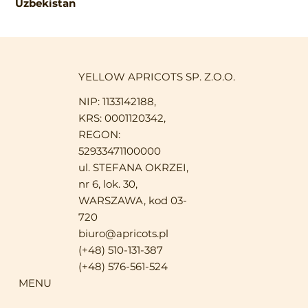
Uzbekistan
YELLOW APRICOTS SP. Z.O.O.
NIP: 1133142188,
KRS: 0001120342,
REGON:
52933471100000
ul. STEFANA OKRZEI,
nr 6, lok. 30,
WARSZAWA, kod 03-
720
biuro@apricots.pl
(+48) 510-131-387
(+48) 576-561-524
MENU