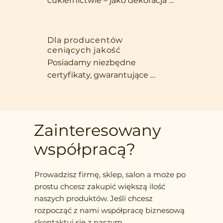
cukiernictwie – jako dekoracja 
być samodzielną przekąską, 
ciast, dodatek do deserów czy 
która umila każdą chwilę w 
składnik zdrowych batoników. 
biurze.
Intensywny aromat, piękny 
Dla producentów
ceniących jakość
wygląd i naturalna słodycz 
Posiadamy niezbędne 
sprawiają, że nasze owoce są 
certyfikaty, gwarantujące 
niezastąpione w każdej kuchni, 
zgodność z międzynarodowymi 
która stawia na jakość i 
normami. Oferujemy szeroki 
wyjątkowy smak.
wybór form produktów – od 
całych owoców, przez plastry, po 
Zainteresowany
drobno siekane składniki, 
współpracą?
dostosowane do Twoich 
wymagań.
Prowadzisz firmę, sklep, salon a może po
prostu chcesz zakupić większą ilość
naszych produktów. Jeśli chcesz
rozpocząć z nami współpracę biznesową
skontaktuj się z naszym