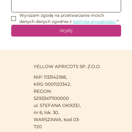
Wyrażam zgodę na przetwarzanie moich 
danych danych zgodnie z 
polityką prywatności
*
Wyślij
YELLOW APRICOTS SP. Z.O.O.
NIP: 1133142188,
KRS: 0001120342,
REGON:
52933471100000
ul. STEFANA OKRZEI,
nr 6, lok. 30,
WARSZAWA, kod 03-
720