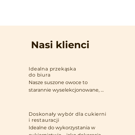
Nasi klienci
Idealna przekąska
do biura
Nasze suszone owoce to 
starannie wyselekcjonowane, 
duże i pełne smaku okazy, które 
zachwycają zarówno wyglądem, 
jak i jakością. Dzięki swojej 
Doskonały wybór dla cukierni
i restauracji
wielkości i intensywnemu 
Idealne do wykorzystania w 
aromatowi są stworzone, aby 