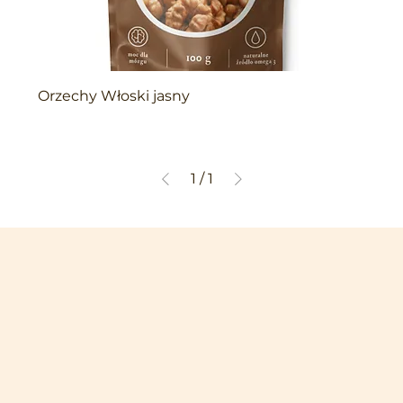
Orzechy Włoski jasny
1
/
1