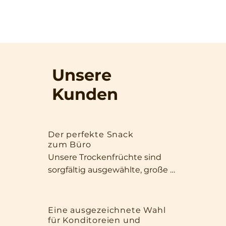
Unsere
Kunden
Der perfekte Snack
zum Büro
Unsere Trockenfrüchte sind 
sorgfältig ausgewählte, große 
und aromatische Exemplare, die 
sowohl durch ihr Aussehen als 
auch durch ihre Qualität 
Eine ausgezeichnete Wahl
für Konditoreien und
überzeugen. Dank ihrer Größe 