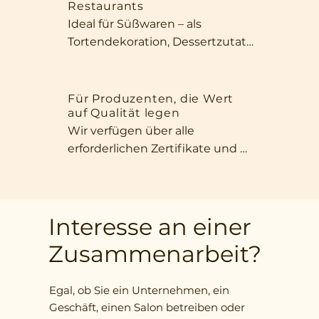
Restaurants
und ihres intensiven Duftes 
Ideal für Süßwaren – als 
eignen sie sich perfekt als Snack 
Tortendekoration, Dessertzutat 
für zwischendurch oder für 
oder für gesunde Müsliriegel. Ihr 
einen kurzen Moment im Büro.
intensives Aroma, ihr 
ansprechendes Aussehen und 
Für Produzenten, die Wert
auf Qualität legen
ihre natürliche Süße machen 
Wir verfügen über alle 
unsere Früchte unverzichtbar in 
erforderlichen Zertifikate und 
jeder Küche, die Wert auf 
garantieren die Einhaltung 
Qualität und 
internationaler Standards. Wir 
außergewöhnlichen 
bieten eine große Auswahl an 
Geschmack legt.
Produktformen – von ganzen 
Interesse an einer
Früchten über Scheiben bis hin 
Zusammenarbeit?
zu fein gehackten Zutaten – 
ganz nach Ihren Wünschen.
Egal, ob Sie ein Unternehmen, ein
Geschäft, einen Salon betreiben oder