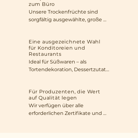
zum Büro
Unsere Trockenfrüchte sind 
sorgfältig ausgewählte, große 
und aromatische Exemplare, die 
sowohl durch ihr Aussehen als 
Eine ausgezeichnete Wahl
auch durch ihre Qualität 
für Konditoreien und
überzeugen. Dank ihrer Größe 
Restaurants
und ihres intensiven Duftes 
Ideal für Süßwaren – als 
eignen sie sich perfekt als Snack 
Tortendekoration, Dessertzutat 
für zwischendurch oder für 
oder für gesunde Müsliriegel. Ihr 
einen kurzen Moment im Büro.
intensives Aroma, ihr 
Für Produzenten, die Wert
ansprechendes Aussehen und 
auf Qualität legen
ihre natürliche Süße machen 
Wir verfügen über alle 
unsere Früchte unverzichtbar in 
erforderlichen Zertifikate und 
jeder Küche, die Wert auf 
garantieren die Einhaltung 
Qualität und 
internationaler Standards. Wir 
außergewöhnlichen 
bieten eine große Auswahl an 