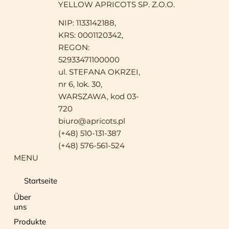
YELLOW APRICOTS SP. Z.O.O.
NIP: 1133142188,
KRS: 0001120342,
REGON:
52933471100000
ul. STEFANA OKRZEI,
nr 6, lok. 30,
WARSZAWA, kod 03-
720
biuro@apricots.pl
(+48) 510-131-387
(+48) 576-561-524
MENU
Startseite
Über
uns
Produkte