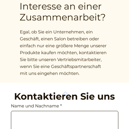
Geschmack legt.
Interesse an einer
Produktformen – von ganzen 
Früchten über Scheiben bis hin 
Zusammenarbeit?
zu fein gehackten Zutaten – 
ganz nach Ihren Wünschen.
Egal, ob Sie ein Unternehmen, ein
Geschäft, einen Salon betreiben oder
einfach nur eine größere Menge unserer
Produkte kaufen möchten, kontaktieren
Sie bitte unseren Vertriebsmitarbeiter,
wenn Sie eine Geschäftspartnerschaft
mit uns eingehen möchten.
Kontaktieren Sie uns
Name und Nachname
*