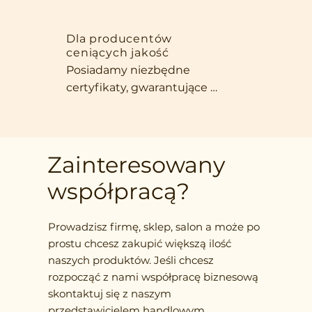
ciast, dodatek do deserów czy 
która umila każdą chwilę w 
składnik zdrowych batoników. 
biurze.
Intensywny aromat, piękny 
Dla producentów
ceniących jakość
wygląd i naturalna słodycz 
Posiadamy niezbędne 
sprawiają, że nasze owoce są 
certyfikaty, gwarantujące 
niezastąpione w każdej kuchni, 
zgodność z międzynarodowymi 
która stawia na jakość i 
normami. Oferujemy szeroki 
wyjątkowy smak.
wybór form produktów – od 
całych owoców, przez plastry, po 
Zainteresowany
drobno siekane składniki, 
współpracą?
dostosowane do Twoich 
wymagań.
Prowadzisz firmę, sklep, salon a może po
prostu chcesz zakupić większą ilość
naszych produktów. Jeśli chcesz
rozpocząć z nami współpracę biznesową
skontaktuj się z naszym
przedstawicielem handlowym.