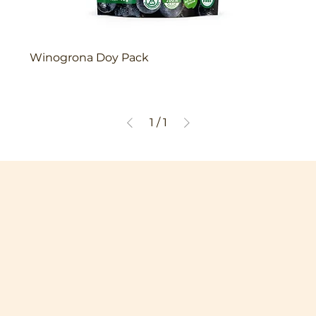
Winogrona Doy Pack
1
/
1