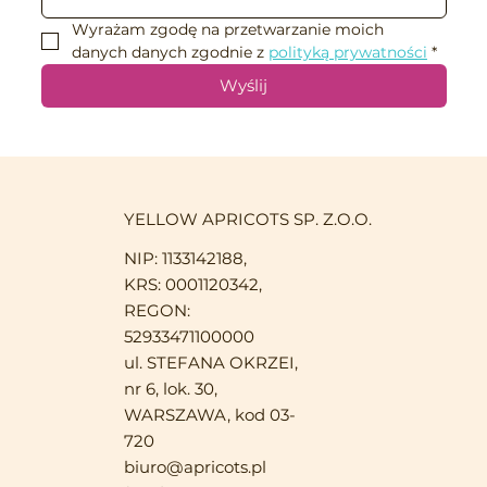
Wyrażam zgodę na przetwarzanie moich 
danych danych zgodnie z 
polityką prywatności
*
Wyślij
YELLOW APRICOTS SP. Z.O.O.
NIP: 1133142188,
KRS: 0001120342,
REGON:
52933471100000
ul. STEFANA OKRZEI,
nr 6, lok. 30,
WARSZAWA, kod 03-
720
biuro@apricots.pl