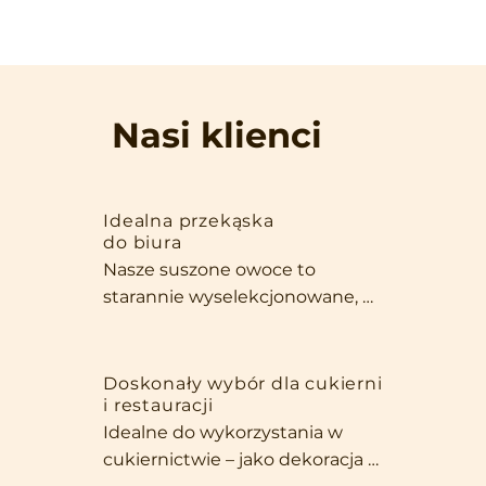
Nasi klienci
Idealna przekąska
do biura
Nasze suszone owoce to 
starannie wyselekcjonowane, 
duże i pełne smaku okazy, które 
zachwycają zarówno wyglądem, 
jak i jakością. Dzięki swojej 
Doskonały wybór dla cukierni
i restauracji
wielkości i intensywnemu 
Idealne do wykorzystania w 
aromatowi są stworzone, aby 
cukiernictwie – jako dekoracja 
być samodzielną przekąską, 