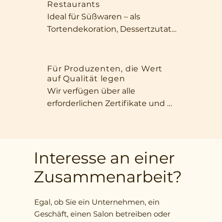
Restaurants
und ihres intensiven Duftes 
Ideal für Süßwaren – als 
eignen sie sich perfekt als Snack 
Tortendekoration, Dessertzutat 
für zwischendurch oder für 
oder für gesunde Müsliriegel. Ihr 
einen kurzen Moment im Büro.
intensives Aroma, ihr 
ansprechendes Aussehen und 
Für Produzenten, die Wert
auf Qualität legen
ihre natürliche Süße machen 
Wir verfügen über alle 
unsere Früchte unverzichtbar in 
erforderlichen Zertifikate und 
jeder Küche, die Wert auf 
garantieren die Einhaltung 
Qualität und 
internationaler Standards. Wir 
außergewöhnlichen 
bieten eine große Auswahl an 
Geschmack legt.
Produktformen – von ganzen 
Interesse an einer
Früchten über Scheiben bis hin 
Zusammenarbeit?
zu fein gehackten Zutaten – 
ganz nach Ihren Wünschen.
Egal, ob Sie ein Unternehmen, ein
Geschäft, einen Salon betreiben oder