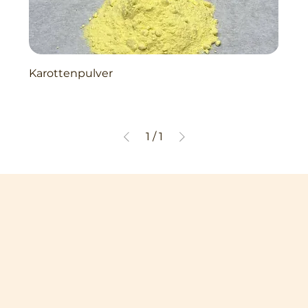
Karottenpulver
1
/
1