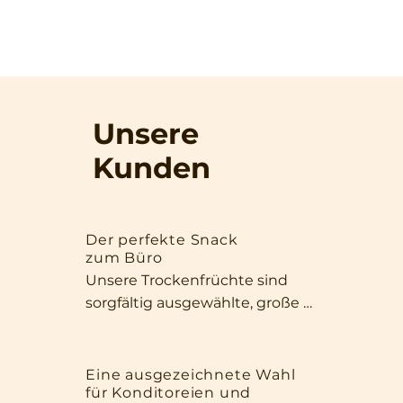
Unsere
Kunden
Der perfekte Snack
zum Büro
Unsere Trockenfrüchte sind 
sorgfältig ausgewählte, große 
und aromatische Exemplare, die 
sowohl durch ihr Aussehen als 
auch durch ihre Qualität 
Eine ausgezeichnete Wahl
für Konditoreien und
überzeugen. Dank ihrer Größe 