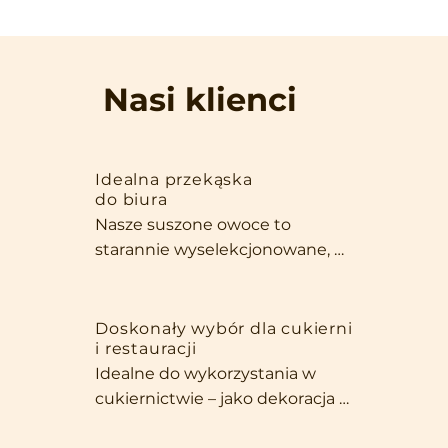
Nasi klienci
Idealna przekąska
do biura
Nasze suszone owoce to 
starannie wyselekcjonowane, 
duże i pełne smaku okazy, które 
zachwycają zarówno wyglądem, 
jak i jakością. Dzięki swojej 
Doskonały wybór dla cukierni
i restauracji
wielkości i intensywnemu 
Idealne do wykorzystania w 
aromatowi są stworzone, aby 
cukiernictwie – jako dekoracja 
być samodzielną przekąską, 
ciast, dodatek do deserów czy 
która umila każdą chwilę w 