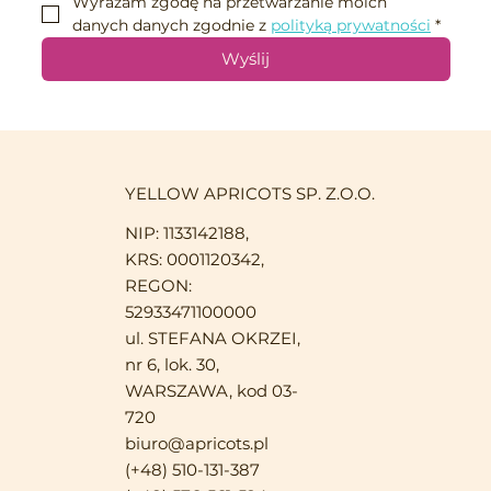
Wyrażam zgodę na przetwarzanie moich 
danych danych zgodnie z 
polityką prywatności
*
Wyślij
YELLOW APRICOTS SP. Z.O.O.
NIP: 1133142188,
KRS: 0001120342,
REGON:
52933471100000
ul. STEFANA OKRZEI,
nr 6, lok. 30,
WARSZAWA, kod 03-
720
biuro@apricots.pl
(+48) 510-131-387