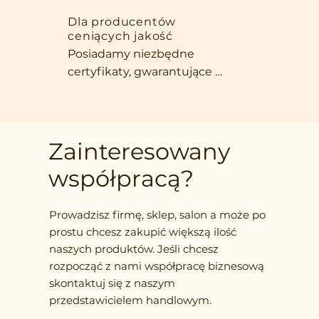
składnik zdrowych batoników. 
biurze.
Intensywny aromat, piękny 
Dla producentów
ceniących jakość
wygląd i naturalna słodycz 
Posiadamy niezbędne 
sprawiają, że nasze owoce są 
certyfikaty, gwarantujące 
niezastąpione w każdej kuchni, 
zgodność z międzynarodowymi 
która stawia na jakość i 
normami. Oferujemy szeroki 
wyjątkowy smak.
wybór form produktów – od 
całych owoców, przez plastry, po 
Zainteresowany
drobno siekane składniki, 
współpracą?
dostosowane do Twoich 
wymagań.
Prowadzisz firmę, sklep, salon a może po
prostu chcesz zakupić większą ilość
naszych produktów. Jeśli chcesz
rozpocząć z nami współpracę biznesową
skontaktuj się z naszym
przedstawicielem handlowym.