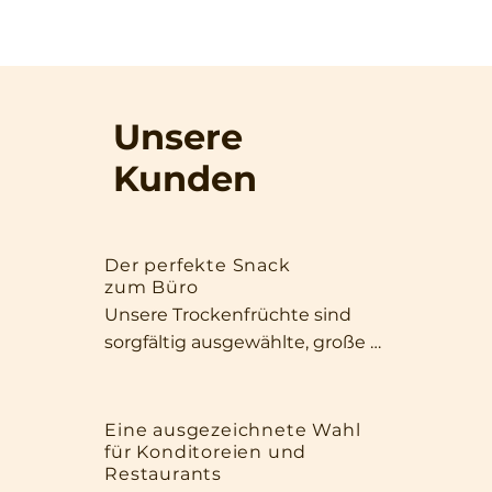
Unsere
Kunden
Der perfekte Snack
zum Büro
Unsere Trockenfrüchte sind 
sorgfältig ausgewählte, große 
und aromatische Exemplare, die 
sowohl durch ihr Aussehen als 
auch durch ihre Qualität 
Eine ausgezeichnete Wahl
für Konditoreien und
überzeugen. Dank ihrer Größe 
Restaurants
und ihres intensiven Duftes 