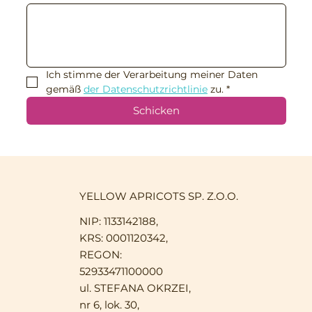
Ich stimme der Verarbeitung meiner Daten 
gemäß 
der Datenschutzrichtlinie
 zu.
*
Schicken
YELLOW APRICOTS SP. Z.O.O.
NIP: 1133142188,
KRS: 0001120342,
REGON:
52933471100000
ul. STEFANA OKRZEI,
nr 6, lok. 30,