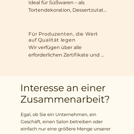
Ideal für Süßwaren – als 
eignen sie sich perfekt als Snack 
Tortendekoration, Dessertzutat 
für zwischendurch oder für 
oder für gesunde Müsliriegel. Ihr 
einen kurzen Moment im Büro.
intensives Aroma, ihr 
ansprechendes Aussehen und 
Für Produzenten, die Wert
auf Qualität legen
ihre natürliche Süße machen 
Wir verfügen über alle 
unsere Früchte unverzichtbar in 
erforderlichen Zertifikate und 
jeder Küche, die Wert auf 
garantieren die Einhaltung 
Qualität und 
internationaler Standards. Wir 
außergewöhnlichen 
bieten eine große Auswahl an 
Geschmack legt.
Produktformen – von ganzen 
Interesse an einer
Früchten über Scheiben bis hin 
Zusammenarbeit?
zu fein gehackten Zutaten – 
ganz nach Ihren Wünschen.
Egal, ob Sie ein Unternehmen, ein
Geschäft, einen Salon betreiben oder
einfach nur eine größere Menge unserer